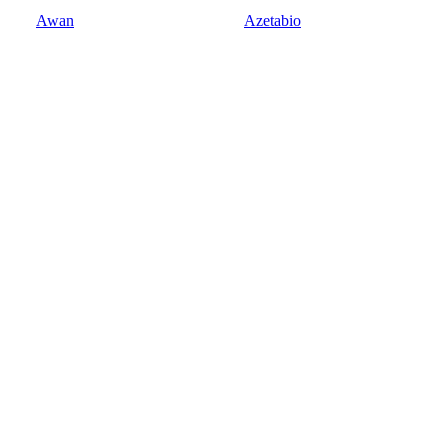
Awan
Azetabio