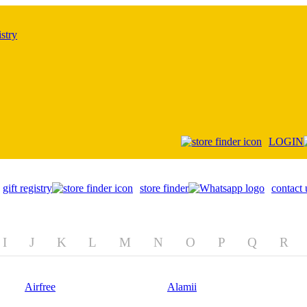
istry
LOGIN
gift registry
store finder
contact 
I
J
K
L
M
N
O
P
Q
R
Airfree
Alamii