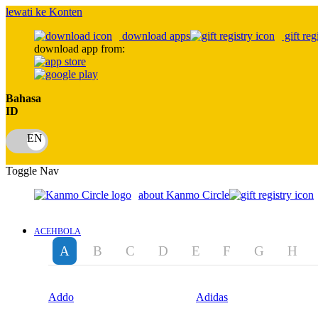
lewati ke Konten
download apps
gift reg
download app from:
Bahasa
ID
Toggle Nav
about Kanmo Circle
ACEHBOLA
A
B
C
D
E
F
G
H
Addo
Adidas