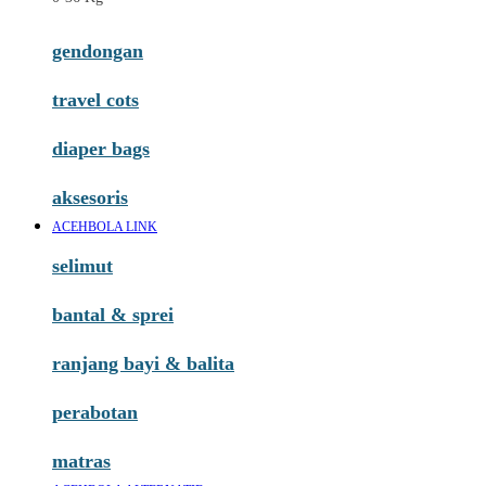
gendongan
travel cots
diaper bags
aksesoris
ACEHBOLA LINK
selimut
bantal & sprei
ranjang bayi & balita
perabotan
matras