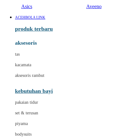
Asics
Aveeno
ACEHBOLA LINK
produk terbaru
aksesoris
tas
kacamata
aksesoris rambut
kebutuhan bayi
pakaian tidur
set & terusan
piyama
bodysuits