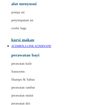
alat menyusui
pompa asi
penyimpanan asi
cooler bags
kursi makan
ACEHBOLA LINK ALTERNATIF
perawatan bayi
perawatan kulit
Sunscreen
Shampo & Sabun
perawatan rambut
perawatan mulut
perawatan diri