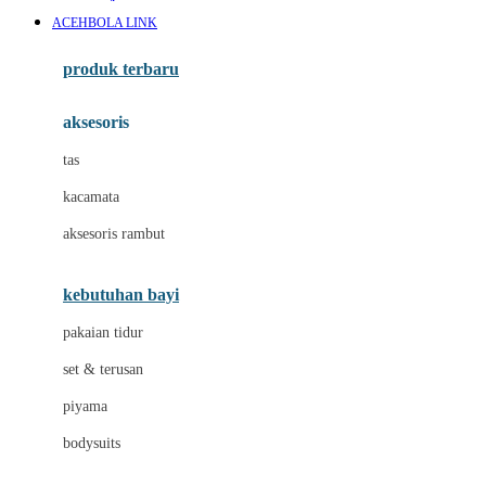
Awan
ACEHBOLA LINK
Azetabio
produk terbaru
B
aksesoris
Baabaasheepz
tas
Babiators
kacamata
Baby Dove
aksesoris rambut
Baby Jogger
Baby Rovega
kebutuhan bayi
Babybee
pakaian tidur
Banana Boat
set & terusan
Banz
piyama
Barbie
bodysuits
Beaba