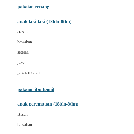
Buggygear
pakaian renang
Bumkins
anak laki-laki (18bln-8thn)
C
atasan
Cetaphil
bawahan
Chicco
setelan
Childlife
jaket
Clevamama
pakaian dalam
Cocolatte
Cottonseeds
pakaian ibu hamil
Cozy N Safe
anak perempuan (18bln-8thn)
Crane
atasan
Cybex
bawahan
D