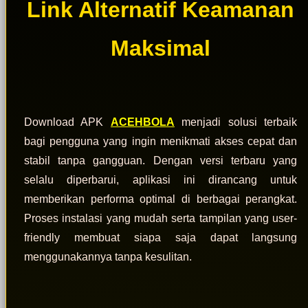
Link Alternatif Keamanan
Maksimal
Download APK
ACEHBOLA
menjadi solusi terbaik
bagi pengguna yang ingin menikmati akses cepat dan
stabil tanpa gangguan. Dengan versi terbaru yang
selalu diperbarui, aplikasi ini dirancang untuk
memberikan performa optimal di berbagai perangkat.
Proses instalasi yang mudah serta tampilan yang user-
friendly membuat siapa saja dapat langsung
menggunakannya tanpa kesulitan.