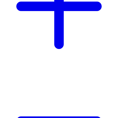
X
Xootz
Y
Yamatoya
Z
Zaxy
Zoggs
0-9
4Moms
59S