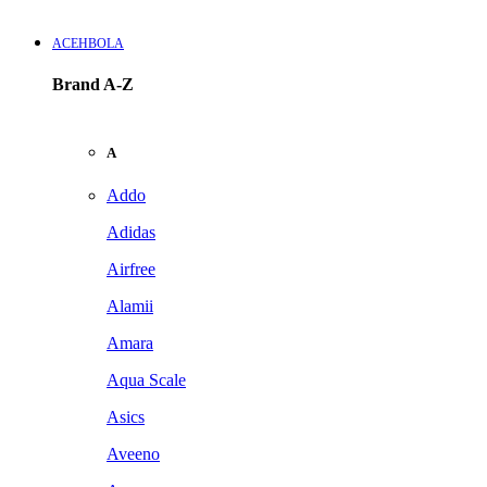
ACEHBOLA
Brand A-Z
A
Addo
Adidas
Airfree
Alamii
Amara
Aqua Scale
Asics
Aveeno