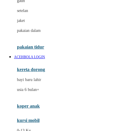
gaun
Dae Organics
setelan
Docare
jaket
Doona
pakaian dalam
Down To Earth
Drew
pakaian tidur
Dr. Brown's
ACEHBOLA LOGIN
E
kereta dorong
ELC
bayi baru lahir
Ergobaby
usia 6 bulan+
Expert Care
koper anak
Ezyroller
kursi mobil
F
0-13 Kg