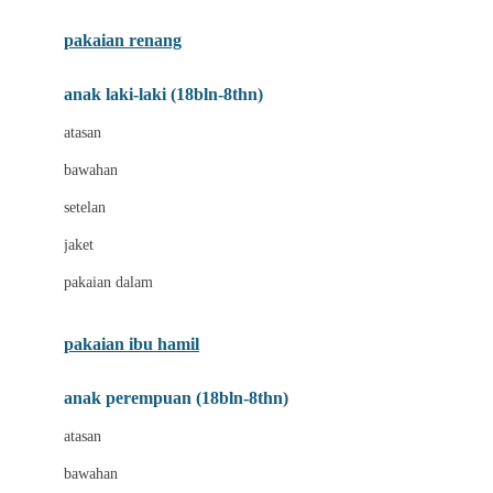
Buggygear
pakaian renang
Bumkins
anak laki-laki (18bln-8thn)
C
atasan
Cetaphil
bawahan
Chicco
setelan
Childlife
jaket
Clevamama
pakaian dalam
Cocolatte
Cottonseeds
pakaian ibu hamil
Cozy N Safe
anak perempuan (18bln-8thn)
Crane
atasan
Cybex
bawahan
D