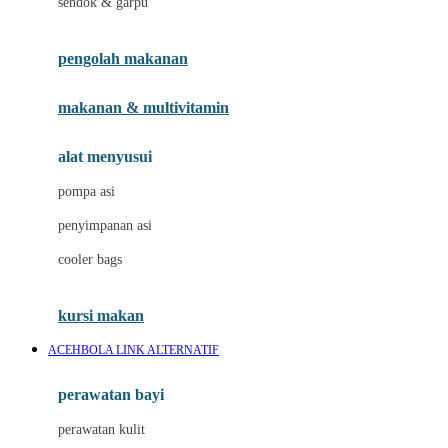
sendok & garpu
Joie
pengolah makanan
Joolz
Jujube
makanan & multivitamin
K
alat menyusui
Kiddycuts
pompa asi
Kumon
penyimpanan asi
L
cooler bags
Leapfrog
kursi makan
Leclerc
ACEHBOLA LINK ALTERNATIF
Lee Vierra
Lillebaby
perawatan bayi
Little Bird Told Me
perawatan kulit