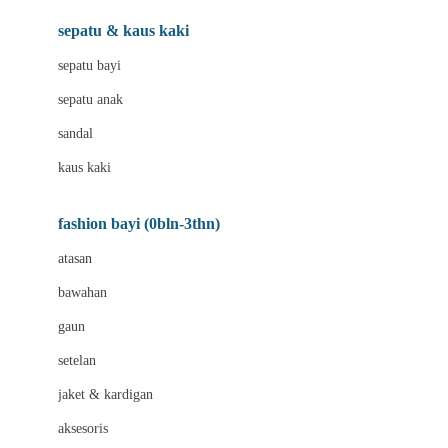
Beauty Barn
sepatu & kaus kaki
Bio Oil
sepatu bayi
Biolane
sepatu anak
Bite Fighters
sandal
Bizzi Growin
kaus kaki
Blackmores
fashion bayi (0bln-3thn)
Blooming Marvellous
atasan
Bonnels
bawahan
Bravado
gaun
Bruder
setelan
Brush Baby
jaket & kardigan
Buds Organics
aksesoris
Bugaboo