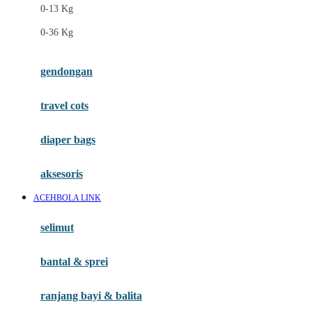
0-13 Kg
Felt So Sweet
0-36 Kg
Fisher Price
Flipper
gendongan
Friends Of Sally
travel cots
G
diaper bags
Gb
Geko
aksesoris
Graco
ACEHBOLA LINK
Gund
selimut
H
bantal & sprei
Habbie
Haenim
ranjang bayi & balita