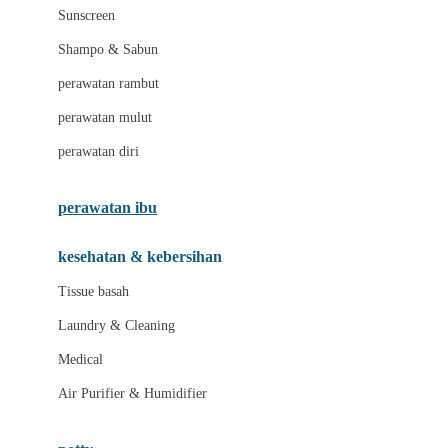
Little Miss Janis
Sunscreen
London Taxi
Shampo & Sabun
Love To Dream
perawatan rambut
perawatan mulut
M
perawatan diri
Magformers
Mama's Choice
perawatan ibu
Mamas&Papas
kesehatan & kebersihan
Mamaway
Tissue basah
Maxi Cosi
Laundry & Cleaning
Megabloks
Medical
Micro
Air Purifier & Humidifier
MiDeer
Mimi & Lula