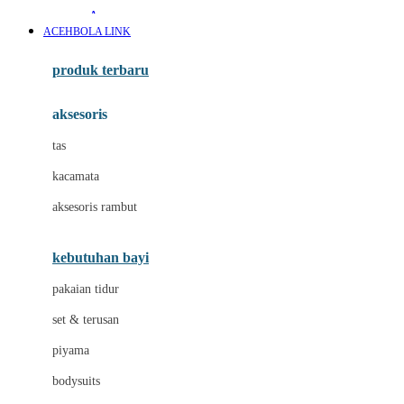
Awan
ACEHBOLA LINK
Azetabio
produk terbaru
B
aksesoris
Baabaasheepz
tas
Babiators
kacamata
Baby Dove
aksesoris rambut
Baby Jogger
Baby Rovega
kebutuhan bayi
Babybee
pakaian tidur
Banana Boat
set & terusan
Banz
piyama
Barbie
bodysuits
Beaba