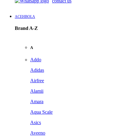
contact us
ACEHBOLA
Brand A-Z
A
Addo
Adidas
Airfree
Alamii
Amara
Aqua Scale
Asics
Aveeno