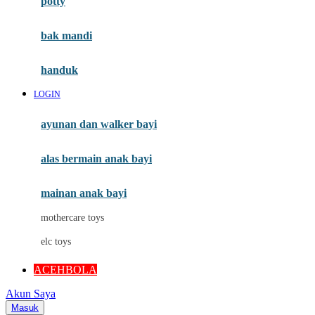
potty
Mini Monkey
Moby
bak mandi
Momami
handuk
Mothercare
LOGIN
Mustela
ayunan dan walker bayi
My Buddy Tag
My K
alas bermain anak bayi
N
mainan anak bayi
Naif
mothercare toys
Nike
elc toys
Nordic Natural
ACEHBOLA
Nuby
Akun Saya
Nuna
Masuk