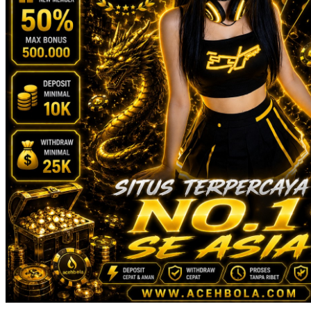
Spectra
Squishmallows
Starbooks
Stick-O
Stokke
Sudocrem
Sumimo
Sunnylife
Sun-Staches
Swimava
T
Tommee Tippee
Trunki