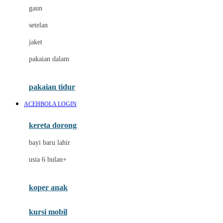
gaun
Dae Organics
setelan
Docare
jaket
Doona
pakaian dalam
Down To Earth
Drew
pakaian tidur
Dr. Brown's
ACEHBOLA LOGIN
E
kereta dorong
ELC
bayi baru lahir
Ergobaby
usia 6 bulan+
Expert Care
koper anak
Ezyroller
kursi mobil
F