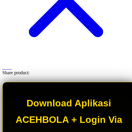
Share product:
Download Aplikasi
ACEHBOLA + Login Via