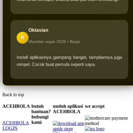
Oktavian
R
Member sejak 2026 •
Binjai
Install aplikasinya gampang banget, tampilannya juga
simpel. Cocok buat pemula seperti saya.
Back to top
ACEHBOLA
butuh
unduh aplikasi
we accept
bantuan?
ACEHBOLA
hubungi
kami
ACEHBOLA
LOGIN