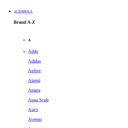
ACEHBOLA
Brand A-Z
A
Addo
Adidas
Airfree
Alamii
Amara
Aqua Scale
Asics
Aveeno