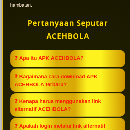
hambatan.
Pertanyaan Seputar
ACEHBOLA
❓ Apa itu APK ACEHBOLA?
APK ACEHBOLA adalah aplikasi versi mobile
❓ Bagaimana cara download APK
yang memungkinkan pengguna mengakses
ACEHBOLA terbaru?
platform dengan lebih cepat dan stabil
dibandingkan browser biasa.
Pengguna dapat mengunduh APK melalui link
❓ Kenapa harus menggunakan link
resmi yang disediakan, lalu melakukan instalasi
alternatif ACEHBOLA?
secara manual di perangkat masing-masing.
Link alternatif digunakan untuk memastikan
❓ Apakah login melalui link alternatif
akses tetap lancar jika domain utama