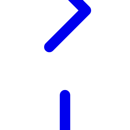
Twistshake
TY Toys
U
V
Veja
Vitaflow
Vtech
W
Waterland
Wellness