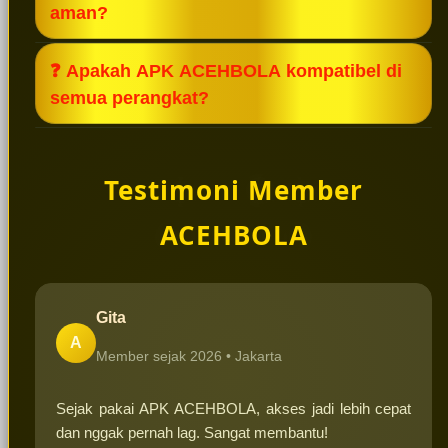
aman?
mengalami gangguan atau pemblokiran.
Ya, selama menggunakan link resmi, sistem
❓ Apakah APK ACEHBOLA kompatibel di
keamanan tetap sama dan dilengkapi dengan
semua perangkat?
enkripsi untuk melindungi data pengguna.
Sebagian besar perangkat Android dapat
menjalankan APK ini, selama memenuhi
Testimoni Member
spesifikasi minimum yang dibutuhkan.
ACEHBOLA
Gita
A
Member sejak 2026 •
Jakarta
Sejak pakai APK ACEHBOLA, akses jadi lebih cepat
dan nggak pernah lag. Sangat membantu!