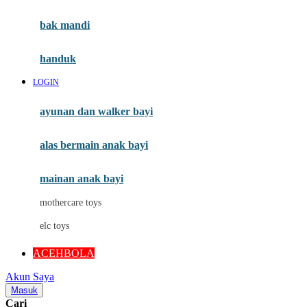
Mini Monkey
Moby
bak mandi
Momami
handuk
Mothercare
LOGIN
Mustela
ayunan dan walker bayi
My Buddy Tag
My K
alas bermain anak bayi
N
mainan anak bayi
Naif
mothercare toys
Nike
elc toys
Nordic Natural
ACEHBOLA
Nuby
Akun Saya
Nuna
Masuk
Cari