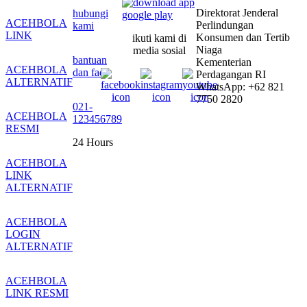
Direktorat Jenderal
hubungi
ACEHBOLA
Perlindungan
kami
LINK
Konsumen dan Tertib
ikuti kami di
Niaga
media sosial
bantuan
Kementerian
ACEHBOLA
dan faq
Perdagangan RI
ALTERNATIF
WhatsApp: +62 821
7750 2820
021-
ACEHBOLA
123456789
RESMI
24 Hours
ACEHBOLA
LINK
ALTERNATIF
ACEHBOLA
LOGIN
ALTERNATIF
ACEHBOLA
LINK RESMI