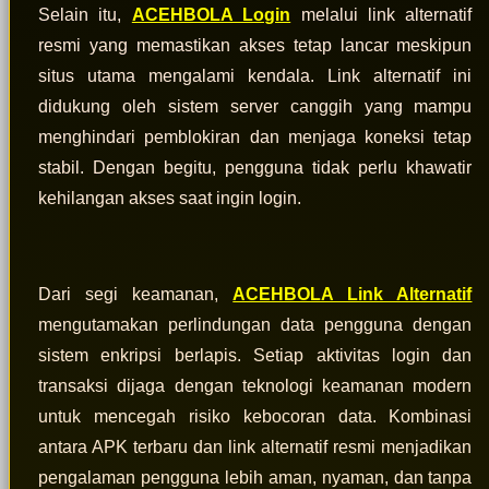
Selain itu,
ACEHBOLA Login
melalui link alternatif
resmi yang memastikan akses tetap lancar meskipun
situs utama mengalami kendala. Link alternatif ini
didukung oleh sistem server canggih yang mampu
menghindari pemblokiran dan menjaga koneksi tetap
stabil. Dengan begitu, pengguna tidak perlu khawatir
kehilangan akses saat ingin login.
Dari segi keamanan,
ACEHBOLA Link Alternatif
mengutamakan perlindungan data pengguna dengan
sistem enkripsi berlapis. Setiap aktivitas login dan
transaksi dijaga dengan teknologi keamanan modern
untuk mencegah risiko kebocoran data. Kombinasi
antara APK terbaru dan link alternatif resmi menjadikan
pengalaman pengguna lebih aman, nyaman, dan tanpa