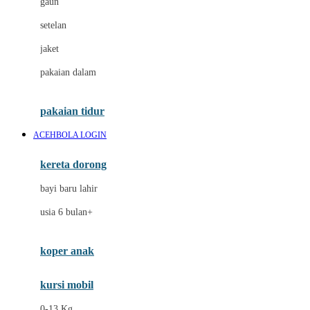
gaun
Dae Organics
setelan
Docare
jaket
Doona
pakaian dalam
Down To Earth
Drew
pakaian tidur
Dr. Brown's
ACEHBOLA LOGIN
E
kereta dorong
ELC
bayi baru lahir
Ergobaby
usia 6 bulan+
Expert Care
koper anak
Ezyroller
kursi mobil
F
0-13 Kg