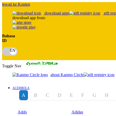
lewati ke Konten
download apps
gift reg
download app from:
Bahasa
ID
Toggle Nav
about Kanmo Circle
ACEHBOLA
A
B
C
D
E
F
G
H
Addo
Adidas