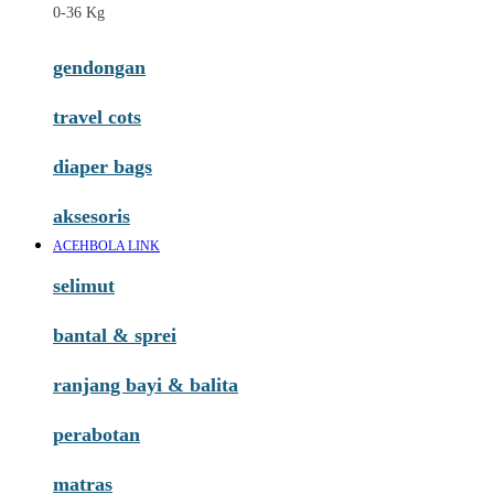
0-36 Kg
gendongan
travel cots
diaper bags
aksesoris
ACEHBOLA LINK
selimut
bantal & sprei
ranjang bayi & balita
perabotan
matras