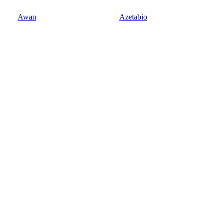
Awan
Azetabio