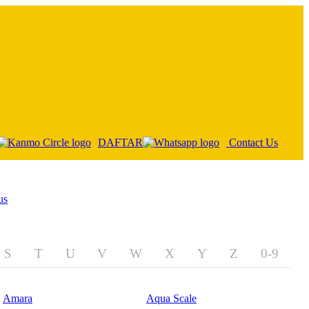
DAFTAR
Contact Us
us
S
T
U
V
W
X
Y
Z
0-9
Amara
Aqua Scale