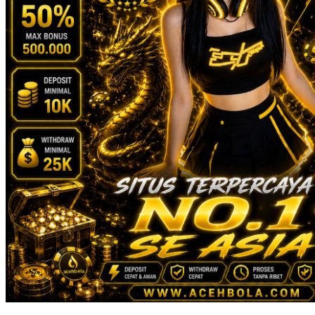
Squishmallows
Starbooks
Stick-O
Stokke
Sudocrem
Sumimo
Sunnylife
Sun-Staches
Swimava
T
Tommee Tippee
Trunki
Tutti Bambini