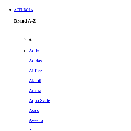
ACEHBOLA
Brand A-Z
A
Addo
Adidas
Airfree
Alamii
Amara
Aqua Scale
Asics
Aveeno
Awan