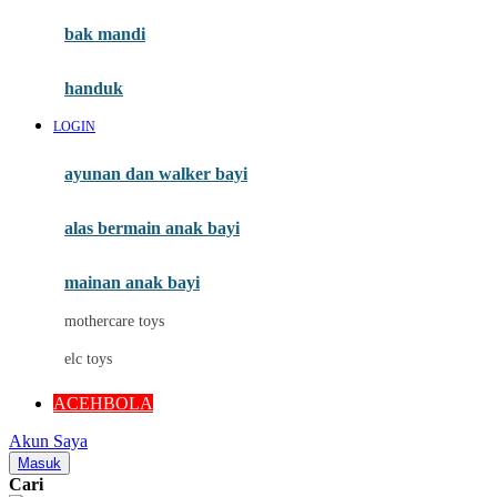
Moby
bak mandi
Momami
handuk
Mothercare
LOGIN
Mustela
ayunan dan walker bayi
My Buddy Tag
My K
alas bermain anak bayi
N
mainan anak bayi
Naif
mothercare toys
Nike
elc toys
Nordic Natural
ACEHBOLA
Nuby
Akun Saya
Nuna
Masuk
Cari