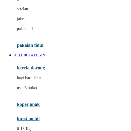
Dae Organics
setelan
Docare
jaket
Doona
pakaian dalam
Down To Earth
Drew
pakaian tidur
Dr. Brown's
ACEHBOLA LOGIN
E
kereta dorong
ELC
bayi baru lahir
Ergobaby
usia 6 bulan+
Expert Care
koper anak
Ezyroller
kursi mobil
F
0-13 Kg