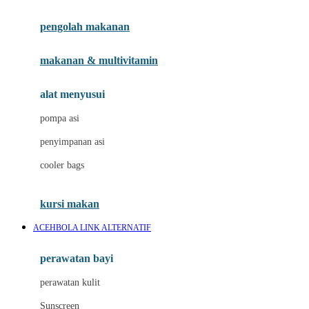
Joie
pengolah makanan
Joolz
Jujube
makanan & multivitamin
K
alat menyusui
Kiddycuts
pompa asi
Kumon
penyimpanan asi
L
cooler bags
Leapfrog
kursi makan
Leclerc
ACEHBOLA LINK ALTERNATIF
Lee Vierra
Lillebaby
perawatan bayi
Little Bird Told Me
perawatan kulit
Little Miss Janis
Sunscreen