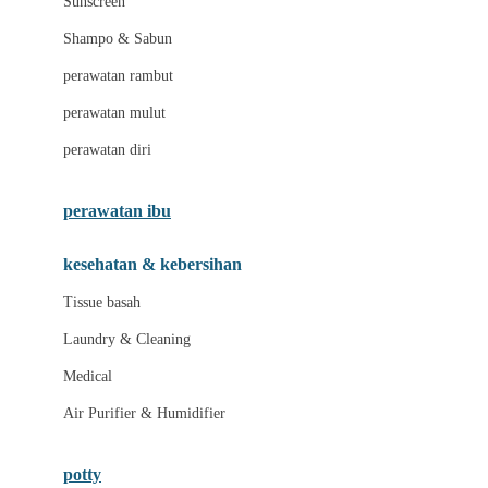
Sunscreen
London Taxi
Shampo & Sabun
Love To Dream
perawatan rambut
perawatan mulut
M
perawatan diri
Magformers
Mama's Choice
perawatan ibu
Mamas&Papas
kesehatan & kebersihan
Mamaway
Tissue basah
Maxi Cosi
Laundry & Cleaning
Megabloks
Medical
Micro
Air Purifier & Humidifier
MiDeer
Mimi & Lula
potty