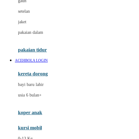
gaun
Dae Organics
setelan
Docare
jaket
Doona
pakaian dalam
Down To Earth
Drew
pakaian tidur
Dr. Brown's
ACEHBOLA LOGIN
E
kereta dorong
ELC
bayi baru lahir
Ergobaby
usia 6 bulan+
Expert Care
koper anak
Ezyroller
kursi mobil
F
0-13 Kg