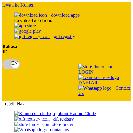
lewati ke Konten
download apps
download app from:
gift registry
Bahasa
ID
LOGIN
DAFTAR
Contact
Us
Toggle Nav
about Kanmo Circle
gift registry
store finder
contact us