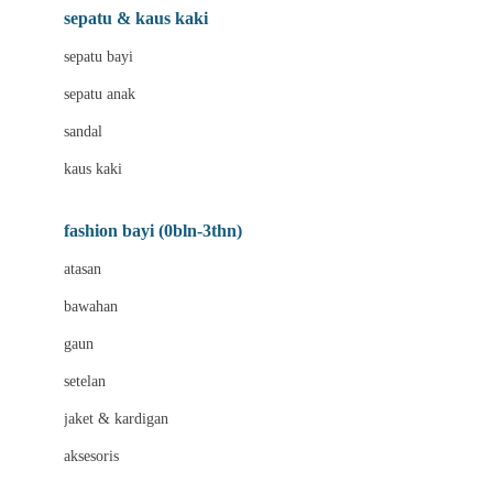
Beauty Barn
sepatu & kaus kaki
Bio Oil
sepatu bayi
Biolane
sepatu anak
Bite Fighters
sandal
Bizzi Growin
kaus kaki
Blackmores
fashion bayi (0bln-3thn)
Blooming Marvellous
atasan
Bonnels
bawahan
Bravado
gaun
Bruder
setelan
Brush Baby
jaket & kardigan
Buds Organics
aksesoris
Bugaboo