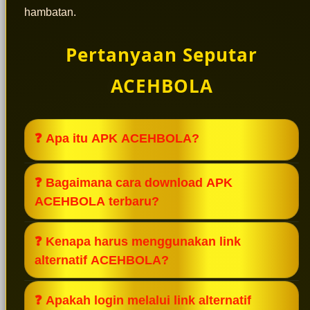
hambatan.
Pertanyaan Seputar
ACEHBOLA
❓ Apa itu APK ACEHBOLA?
APK ACEHBOLA adalah aplikasi versi mobile
❓ Bagaimana cara download APK
yang memungkinkan pengguna mengakses
ACEHBOLA terbaru?
platform dengan lebih cepat dan stabil
dibandingkan browser biasa.
Pengguna dapat mengunduh APK melalui link
❓ Kenapa harus menggunakan link
resmi yang disediakan, lalu melakukan instalasi
alternatif ACEHBOLA?
secara manual di perangkat masing-masing.
Link alternatif digunakan untuk memastikan
❓ Apakah login melalui link alternatif
akses tetap lancar jika domain utama