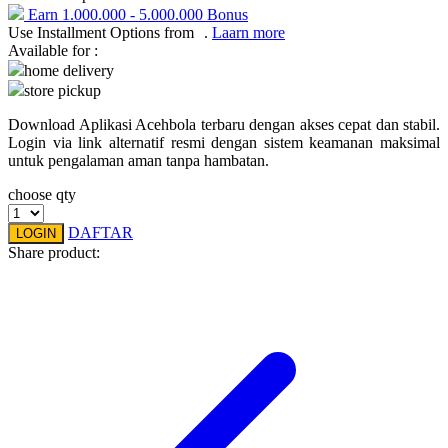
Earn
1.000.000
-
5.000.000
Bonus
Use Installment Options from
.
Laarn more
Q
Available for :
home delivery
QV Baby
store pickup
R
Download Aplikasi Acehbola terbaru dengan akses cepat dan stabil.
Login via link alternatif resmi dengan sistem keamanan maksimal
Real Shades
untuk pengalaman aman tanpa hambatan.
Red Castle
choose qty
Ribbon Madness
DAFTAR
LOGIN
Share product:
S
Sebamed
Silver Cross
Simply Idea
Skip Hop
Spectra