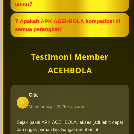
aman?
mengalami gangguan atau pemblokiran.
Ya, selama menggunakan link resmi, sistem
❓ Apakah APK ACEHBOLA kompatibel di
keamanan tetap sama dan dilengkapi dengan
semua perangkat?
enkripsi untuk melindungi data pengguna.
Sebagian besar perangkat Android dapat
menjalankan APK ini, selama memenuhi
Testimoni Member
spesifikasi minimum yang dibutuhkan.
ACEHBOLA
Gita
A
Member sejak 2026 •
Jakarta
Sejak pakai APK ACEHBOLA, akses jadi lebih cepat
dan nggak pernah lag. Sangat membantu!