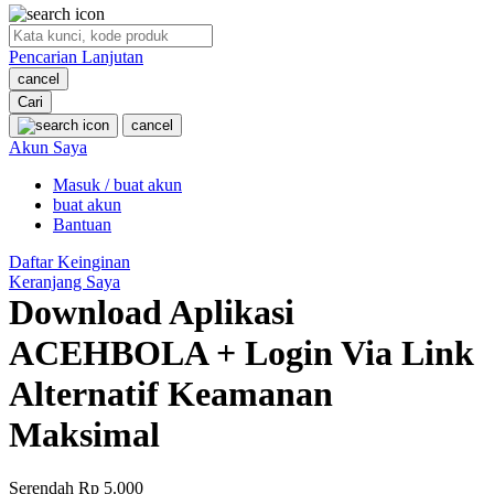
O
Pencarian Lanjutan
Oh Ma Grain
cancel
Okiedog
Cari
cancel
P
Akun Saya
Masuk / buat akun
Peachy
buat akun
Phil & Ted's
Bantuan
Philips Avent
Daftar Keinginan
Keranjang Saya
Pigeon
Download Aplikasi
Playgro
ACEHBOLA + Login Via Link
Poled Global
Alternatif Keamanan
Ponycycle
Maksimal
Puma
Pureats
Serendah
Rp 5.000