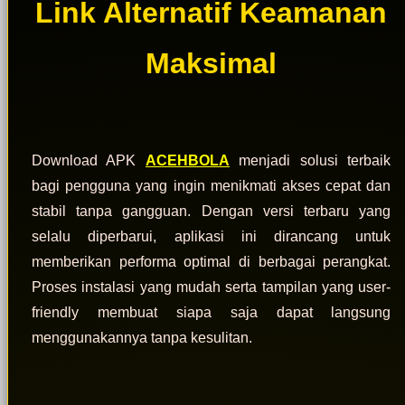
Link Alternatif Keamanan
Maksimal
Download APK
ACEHBOLA
menjadi solusi terbaik
bagi pengguna yang ingin menikmati akses cepat dan
stabil tanpa gangguan. Dengan versi terbaru yang
selalu diperbarui, aplikasi ini dirancang untuk
memberikan performa optimal di berbagai perangkat.
Proses instalasi yang mudah serta tampilan yang user-
friendly membuat siapa saja dapat langsung
menggunakannya tanpa kesulitan.