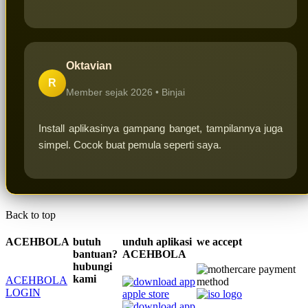
Oktavian
R
Member sejak 2026 •
Binjai
Install aplikasinya gampang banget, tampilannya juga
simpel. Cocok buat pemula seperti saya.
Back to top
ACEHBOLA
butuh
unduh aplikasi
we accept
bantuan?
ACEHBOLA
hubungi
kami
ACEHBOLA
LOGIN