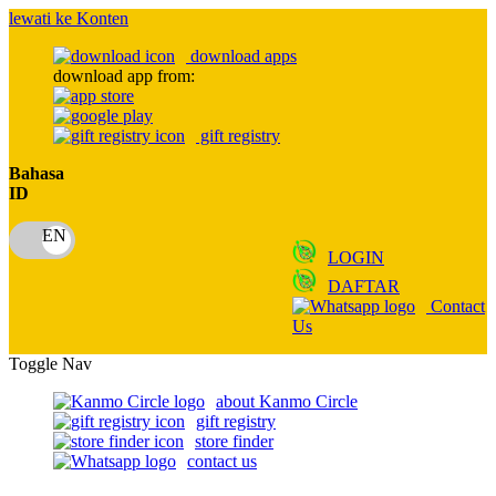
lewati ke Konten
download apps
download app from:
gift registry
Bahasa
ID
LOGIN
DAFTAR
Contact
Us
Toggle Nav
about Kanmo Circle
gift registry
store finder
contact us