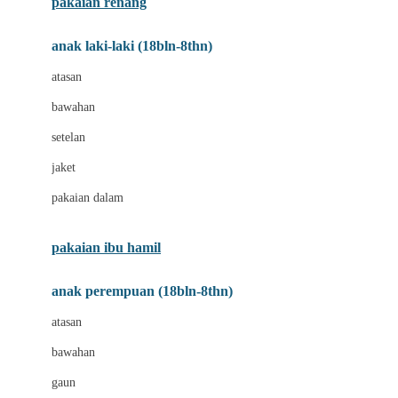
pakaian renang
Bumkins
anak laki-laki (18bln-8thn)
C
atasan
Cetaphil
bawahan
Chicco
setelan
Childlife
jaket
Clevamama
pakaian dalam
Cocolatte
Cottonseeds
pakaian ibu hamil
Cozy N Safe
anak perempuan (18bln-8thn)
Crane
atasan
Cybex
bawahan
D
gaun