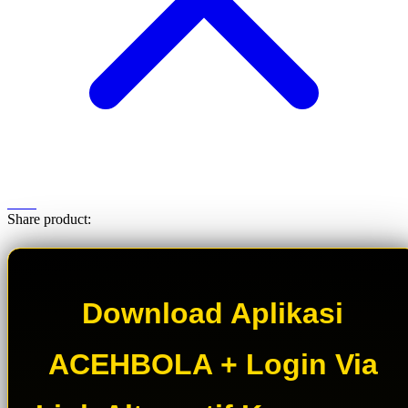
Share product:
Download Aplikasi
ACEHBOLA + Login Via