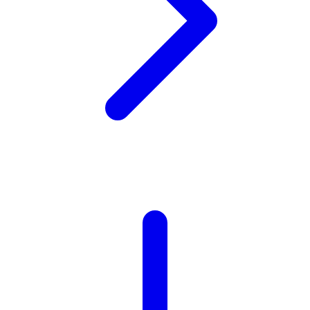
Twistshake
TY Toys
U
V
Veja
Vitaflow
Vtech
W
Waterland
Wellness
X