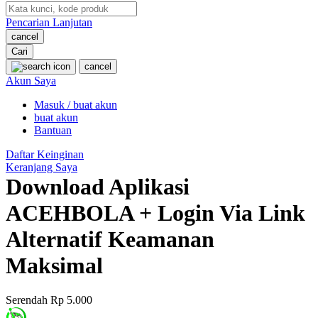
Pencarian Lanjutan
Oh Ma Grain
cancel
Okiedog
Cari
cancel
P
Akun Saya
Masuk / buat akun
Peachy
buat akun
Phil & Ted's
Bantuan
Philips Avent
Daftar Keinginan
Keranjang Saya
Pigeon
Download Aplikasi
Playgro
ACEHBOLA + Login Via Link
Poled Global
Alternatif Keamanan
Ponycycle
Maksimal
Puma
Pureats
Serendah
Rp 5.000