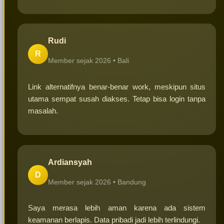
Rudi
R
Member sejak 2026 •
Bali
Link alternatifnya benar-benar work, meskipun situs
utama sempat susah diakses. Tetap bisa login tanpa
masalah.
Ardiansyah
D
Member sejak 2026 •
Bandung
Saya merasa lebih aman karena ada sistem
keamanan berlapis. Data pribadi jadi lebih terlindungi.