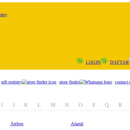
istry
LOGIN
DAFTAR
gift registry
store finder
contact 
I
J
K
L
M
N
O
P
Q
R
Airfree
Alamii