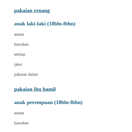
pakaian renang
anak laki-laki (18bln-8thn)
atasan
bawahan
setelan
jaket
pakaian dalam
pakaian ibu hamil
anak perempuan (18bln-8thn)
atasan
bawahan