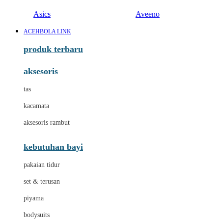
Asics
Aveeno
ACEHBOLA LINK
produk terbaru
aksesoris
tas
kacamata
aksesoris rambut
kebutuhan bayi
pakaian tidur
set & terusan
piyama
bodysuits