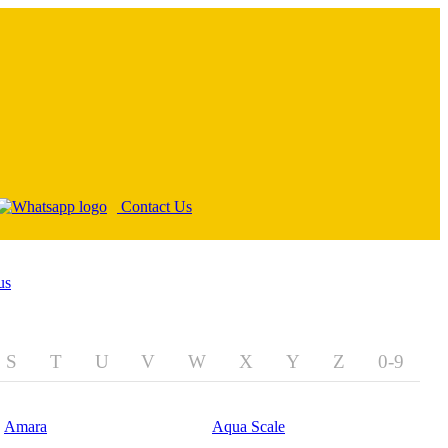
Contact Us
us
S
T
U
V
W
X
Y
Z
0-9
Amara
Aqua Scale