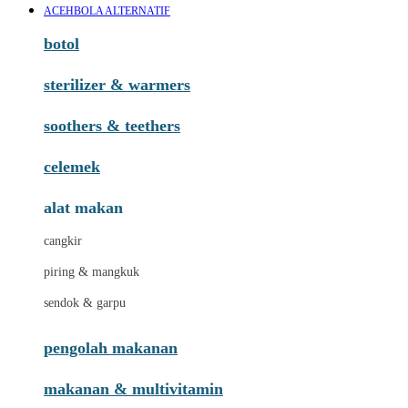
ACEHBOLA ALTERNATIF
botol
sterilizer & warmers
soothers & teethers
celemek
alat makan
cangkir
piring & mangkuk
sendok & garpu
pengolah makanan
makanan & multivitamin